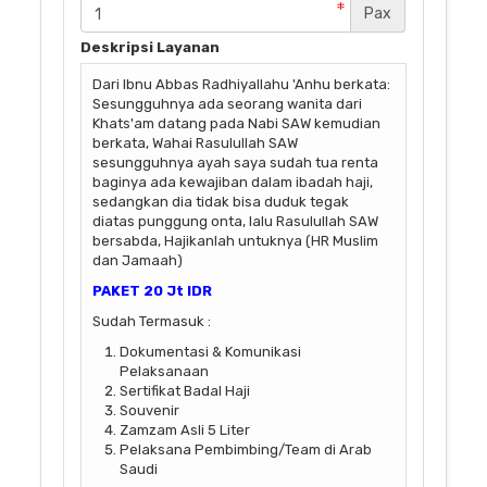
Pax
Deskripsi Layanan
Dari Ibnu Abbas Radhiyallahu 'Anhu berkata:
Sesungguhnya ada seorang wanita dari
Khats'am datang pada Nabi SAW kemudian
berkata, Wahai Rasulullah SAW
sesungguhnya ayah saya sudah tua renta
baginya ada kewajiban dalam ibadah haji,
sedangkan dia tidak bisa duduk tegak
diatas punggung onta, lalu Rasulullah SAW
bersabda, Hajikanlah untuknya (HR Muslim
dan Jamaah)
PAKET 20 Jt IDR
Sudah Termasuk :
Dokumentasi & Komunikasi
Pelaksanaan
Sertifikat Badal Haji
Souvenir
Zamzam Asli 5 Liter
Pelaksana Pembimbing/Team di Arab
Saudi