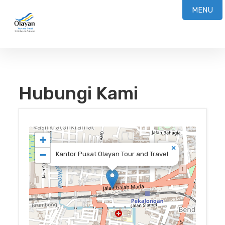
MENU
Hubungi Kami
+
×
−
Kantor Pusat Olayan Tour and Travel